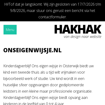
Hi!Tof dat je langskomt. Wij zijn gesloten van 17/7/2026 t/m
9/8/2026, maar stuur ons gerust een bericht via het
contactformulier.
Skip
Home
»
Onseigenwijsje.nl
to
Menu
content
ONSEIGENWIJSJE.NL
Kinderdagverblijf Ons eigen wijsje in Oisterwijk biedt uw
kind een tweede thuis als u tijd wilt vrijmaken voor
bijvoorbeeld werk of studie. Uw kind wordt in een
huiselijke sfeer opgevangen door gediplomeerde
leidsters in een kleine maar professionele organisatie.
Kinderdagverblijf Ons eigen wijsje biedt opvang aan
kinderen in de leeftijd van 0 tot 4 jaar.