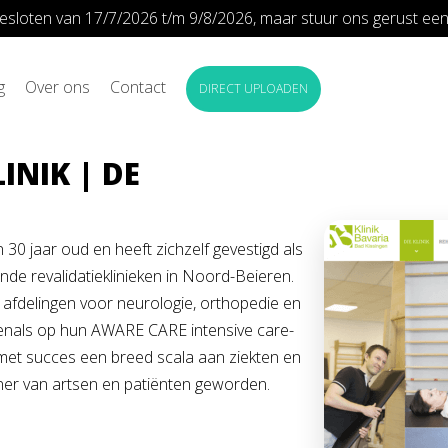
n gesloten van 17/7/2026 t/m 9/8/2026, maar stuur ons gerust een 
g
Over ons
Contact
DIRECT UPLOADEN
INIK | DE
n 30 jaar oud en heeft zichzelf gevestigd als
de revalidatieklinieken in Noord-Beieren.
 afdelingen voor neurologie, orthopedie en
enals op hun AWARE CARE intensive care-
 met succes een breed scala aan ziekten en
ner van artsen en patiënten geworden.