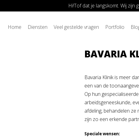
Hi!Tof dat je langskomt. Wij zij
Skip
Home
»
Bavaria Klinik | DE
to
Home
Diensten
Veel gestelde vragen
Portfolio
Blo
content
BAVARIA KL
Bavaria Klinik is meer da
een van de toonaangeven
Op hun gespecialiseerde
arbeidsgeneeskunde, ev
afdeling, behandelen ze
zijn zo een erkende part
Speciale wensen: