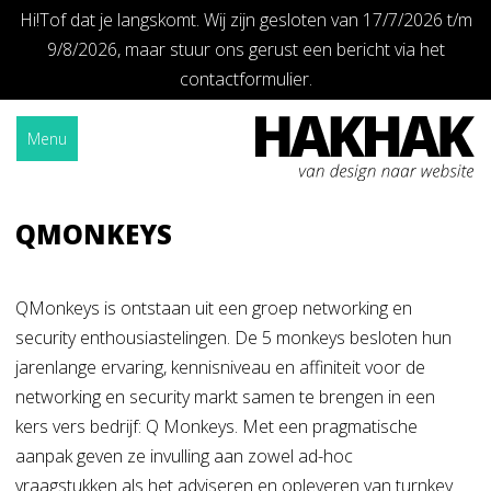
Hi!Tof dat je langskomt. Wij zijn gesloten van 17/7/2026 t/m
9/8/2026, maar stuur ons gerust een bericht via het
contactformulier.
Skip
Home
»
Qmonkeys
to
Menu
content
QMONKEYS
QMonkeys is ontstaan uit een groep networking en
security enthousiastelingen. De 5 monkeys besloten hun
jarenlange ervaring, kennisniveau en affiniteit voor de
networking en security markt samen te brengen in een
kers vers bedrijf: Q Monkeys. Met een pragmatische
aanpak geven ze invulling aan zowel ad-hoc
vraagstukken als het adviseren en opleveren van turnkey