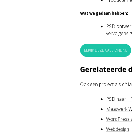
Producten 
Wat we gedaan hebben:
PSD ontwerp
vervolgens 
BEKIJK DEZE CASE ONLINE
Gerelateerde 
Ook een project als dit l
PSD naar 
Maatwerk W
WordPress w
Webdesign