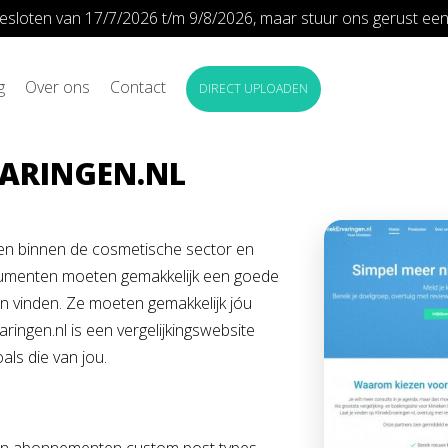
n gesloten van 17/7/2026 t/m 9/8/2026, maar stuur ons gerust een 
g
Over ons
Contact
DIRECT UPLOADEN
VARINGEN.NL
ken binnen de cosmetische sector en
nsumenten moeten gemakkelijk een goede
nen vinden. Ze moeten gemakkelijk jóu
aringen.nl is een vergelijkingswebsite
als die van jou.