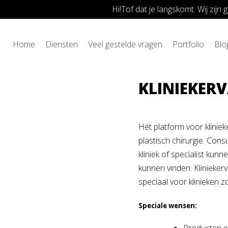
Hi!Tof dat je langskomt. Wij zij
Skip
Home
»
Kliniekervaringen.nl
to
Home
Diensten
Veel gestelde vragen
Portfolio
Blo
content
KLINIEKER
Hét platform voor klinie
plastisch chirurgie. Co
kliniek of specialist kun
kunnen vinden. Kliniekerv
speciaal voor klinieken zo
Speciale wensen: