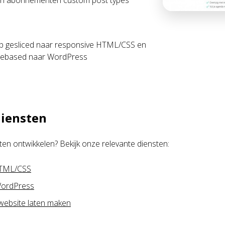
en abonnementen custom post types
 gesliced naar responsive HTML/CSS en
gebased naar WordPress
diensten
aten ontwikkelen? Bekijk onze relevante diensten:
HTML/CSS
ordPress
ebsite laten maken